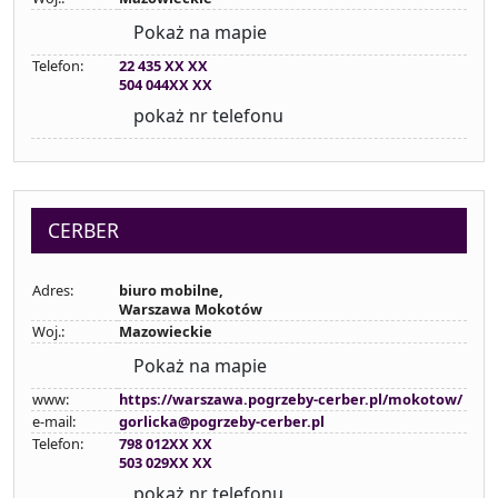
Pokaż na mapie
Telefon:
22 435 XX XX
504 044XX XX
pokaż nr telefonu
CERBER
Adres:
biuro mobilne,
Warszawa Mokotów
Woj.:
Mazowieckie
Pokaż na mapie
www:
https://warszawa.pogrzeby-cerber.pl/mokotow/
e-mail:
gorlicka@pogrzeby-cerber.pl
Telefon:
798 012XX XX
503 029XX XX
pokaż nr telefonu