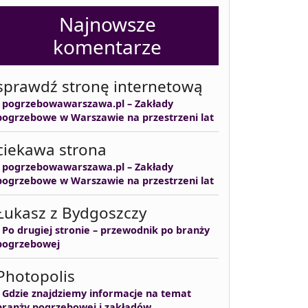
Najnowsze
komentarze
sprawdź stronę internetową
-
pogrzebowawarszawa.pl – Zakłady
pogrzebowe w Warszawie na przestrzeni lat
ciekawa strona
-
pogrzebowawarszawa.pl – Zakłady
pogrzebowe w Warszawie na przestrzeni lat
Łukasz z Bydgoszczy
-
Po drugiej stronie – przewodnik po branży
pogrzebowej
Photopolis
-
Gdzie znajdziemy informacje na temat
branży pogrzebowej i zakładów