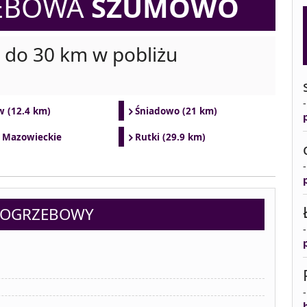
ZEBOWA
SZUMOWO
i do 30 km w pobliżu
 (12.4 km)
Śniadowo (21 km)
 Mazowieckie
Rutki (29.9 km)
 POGRZEBOWY