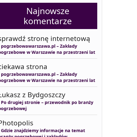
Najnowsze
komentarze
sprawdź stronę internetową
-
pogrzebowawarszawa.pl – Zakłady
pogrzebowe w Warszawie na przestrzeni lat
ciekawa strona
-
pogrzebowawarszawa.pl – Zakłady
pogrzebowe w Warszawie na przestrzeni lat
Łukasz z Bydgoszczy
-
Po drugiej stronie – przewodnik po branży
pogrzebowej
Photopolis
-
Gdzie znajdziemy informacje na temat
branży pogrzebowej i zakładów