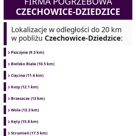
FIRMA POGRZEBOWA
CZECHOWICE-DZIEDZICE
Lokalizacje w odległości do 20 km
w pobliżu
Czechowice-Dziedzice
:
Pszczyna (9.3 km)
Bielsko Biała (10.5 km)
Cięcina (11.6 km)
Kozy (12.1 km)
Brzeszcze (13 km)
Wola (13.3 km)
Kęty (15.8 km)
Strumień (17.5 km)