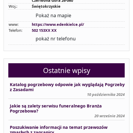
Czerwona Góra 26-060
Woj.:
Świętokrzyskie
Pokaż na mapie
www:
https://www.edenkielce.pl/
Telefon:
502 153XX XX
pokaż nr telefonu
Ostatnie wpisy
Katalog pogrzebowy odpowie jak wyglądają Pogrzeby
z Zasadami
10 października 2024
Jakie są zalety serwisu funeralnego Branża
Pogrzebowa?
20 września 2024
Poszukiwanie informacji na temat przewozów
zmarłych z zagranicy