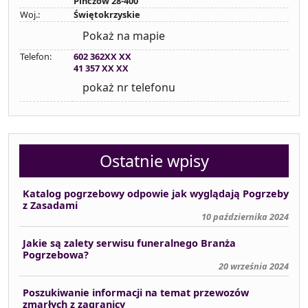
Pińczów 28-400
Woj.:
Świętokrzyskie
Pokaż na mapie
Telefon:
602 362XX XX
41 357 XX XX
pokaż nr telefonu
Ostatnie wpisy
Katalog pogrzebowy odpowie jak wyglądają Pogrzeby
z Zasadami
10 października 2024
Jakie są zalety serwisu funeralnego Branża
Pogrzebowa?
20 września 2024
Poszukiwanie informacji na temat przewozów
zmarłych z zagranicy