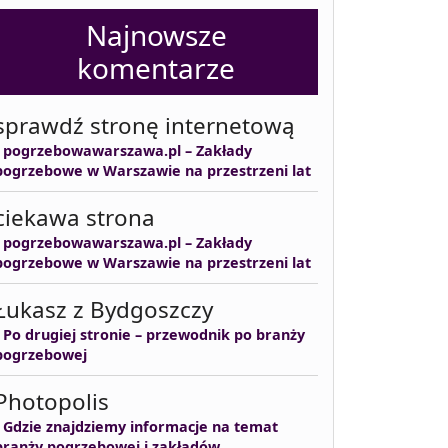
Najnowsze
komentarze
sprawdź stronę internetową
-
pogrzebowawarszawa.pl – Zakłady
pogrzebowe w Warszawie na przestrzeni lat
ciekawa strona
-
pogrzebowawarszawa.pl – Zakłady
pogrzebowe w Warszawie na przestrzeni lat
Łukasz z Bydgoszczy
-
Po drugiej stronie – przewodnik po branży
pogrzebowej
Photopolis
-
Gdzie znajdziemy informacje na temat
branży pogrzebowej i zakładów