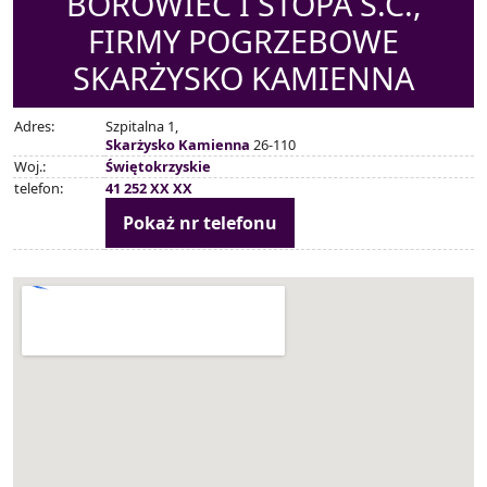
BOROWIEC I STOPA S.C.,
FIRMY POGRZEBOWE
SKARŻYSKO KAMIENNA
Adres:
Szpitalna 1,
Skarżysko Kamienna
26-110
Woj.:
Świętokrzyskie
telefon:
41 252 XX XX
Pokaż nr telefonu