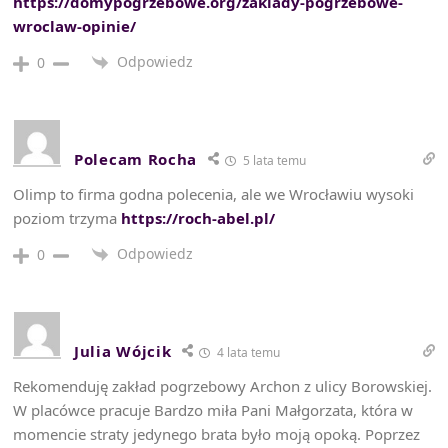
https://domypogrzebowe.org/zaklady-pogrzebowe-
wroclaw-opinie/
Odpowiedz
0
Polecam Rocha
5 lata temu
Olimp to firma godna polecenia, ale we Wrocławiu wysoki
poziom trzyma
https://roch-abel.pl/
Odpowiedz
0
Julia Wójcik
4 lata temu
Rekomenduję zakład pogrzebowy Archon z ulicy Borowskiej.
W placówce pracuje Bardzo miła Pani Małgorzata, która w
momencie straty jedynego brata było moją opoką. Poprzez