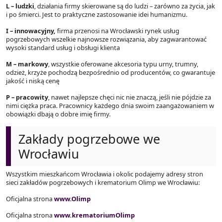
L – ludzki
, działania firmy skierowane są do ludzi – zarówno za życia, jak
i po śmierci. Jest to praktyczne zastosowanie idei humanizmu.
I – innowacyjny,
firma przenosi na Wrocławski rynek usług
pogrzebowych wszelkie najnowsze rozwiązania, aby zagwarantować
wysoki standard usług i obsługi klienta
M – markowy
, wszystkie oferowane akcesoria typu urny, trumny,
odzież, krzyże pochodzą bezpośrednio od producentów, co gwarantuje
jakość i niską cenę
P – pracowity
, nawet najlepsze chęci nic nie znaczą, jeśli nie pójdzie za
nimi ciężka praca. Pracownicy każdego dnia swoim zaangażowaniem w
obowiązki dbają o dobre imię firmy.
Zakłady pogrzebowe we
Wrocławiu
Wszystkim mieszkańcom Wrocławia i okolic podajemy adresy stron
sieci zakładów pogrzebowych i krematorium Olimp we Wrocławiu:
Oficjalna strona
www.Olimp
Oficjalna strona
www.krematoriumOlimp