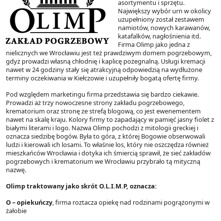
asortymentu i sprzętu.
Największy wybór urn w okolicy
uzupełniony został zestawem
namiotów, nowych karawanów,
katafalków, nagłośnienia itd.
Firma Olimp jako jedna z
nielicznych we Wrocławiu jest też prawdziwym domem pogrzebowym,
gdyż prowadzi własną chłodnię i kaplicę pożegnalną. Usługi kremacji
nawet w 24 godziny stały się atrakcyjną odpowiedzią na wydłużone
terminy oczekiwania w Kiełczowie i uzupełniły bogatą ofertę firmy.
Pod względem marketingu firma przedstawia się bardzo ciekawie.
Prowadzi aż trzy nowoczesne strony zakładu pogrzebowego,
krematorium oraz stronę ze strefą blogową, co jest ewenementem
nawet na skalę kraju. Kolory firmy to zapadający w pamięć jasny fiolet z
białymi literami i logo. Nazwa Olimp pochodzi z mitologii greckiej i
oznacza siedzibę bogów. Była to góra, z której Bogowie obserwowali
ludzi i kierowali ich losami. To właśnie los, który nie oszczędza również
mieszkańców Wrocławia i dotyka ich śmiercią sprawił, że sieć zakładów
pogrzebowych i krematorium we Wrocławiu przybrało tą mityczną
nazwę.
Olimp traktowany jako skrót O.L.I.M.P, oznacza:
O – opiekuńczy
, firma roztacza opiekę nad rodzinami pogrążonymi w
żałobie