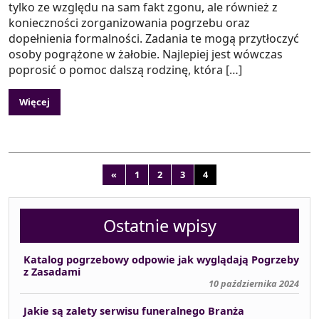
tylko ze względu na sam fakt zgonu, ale również z
konieczności zorganizowania pogrzebu oraz
dopełnienia formalności. Zadania te mogą przytłoczyć
osoby pogrążone w żałobie. Najlepiej jest wówczas
poprosić o pomoc dalszą rodzinę, która […]
Więcej
Nawigacja po wpisach
«
1
2
3
4
Ostatnie wpisy
Katalog pogrzebowy odpowie jak wyglądają Pogrzeby
z Zasadami
10 października 2024
Jakie są zalety serwisu funeralnego Branża