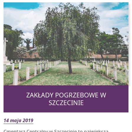
ZAKŁADY POGRZEBOWE W
SZCZECINIE
14 maja 2019
Cmentarz Centralny w Szczecinie to największa
nekropolia w Polsce, a trzecia co do wielkości w
Europie. To również najważniejszy spośród sześciu