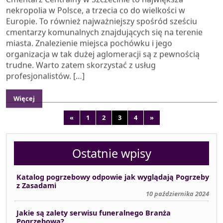
cmentarzy komunalnych znajdujących się na terenie
miasta. Znalezienie miejsca pochówku i jego
organizacja w tak dużej aglomeracji są z pewnością
trudne. Warto zatem skorzystać z usług
profesjonalistów. […]
Więcej
Nawigacja po wpisach
«
1
2
3
4
»
Ostatnie wpisy
Katalog pogrzebowy odpowie jak wyglądają Pogrzeby
z Zasadami
10 października 2024
Jakie są zalety serwisu funeralnego Branża
Pogrzebowa?