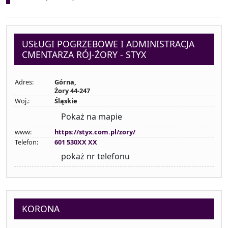
USŁUGI POGRZEBOWE I ADMINISTRACJA
CMENTARZA RÓJ-ŻORY - STYX
Adres:
Górna,
Żory 44-247
Woj.:
Śląskie
Pokaż na mapie
www:
https://styx.com.pl/zory/
Telefon:
601 530XX XX
pokaż nr telefonu
KORONA