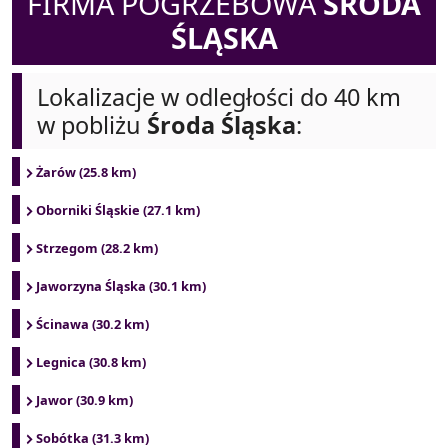
FIRMA POGRZEBOWA
ŚRODA
ŚLĄSKA
Lokalizacje w odległości do 40 km
w pobliżu
Środa Śląska
:
Żarów (25.8 km)
Oborniki Śląskie (27.1 km)
Strzegom (28.2 km)
Jaworzyna Śląska (30.1 km)
Ścinawa (30.2 km)
Legnica (30.8 km)
Jawor (30.9 km)
Sobótka (31.3 km)